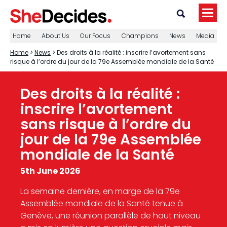
Home
About Us
Our Focus
Champions
News
Media
Home
>
News
> Des droits à la réalité : inscrire l’avortement sans
risque à l’ordre du jour de la 79e Assemblée mondiale de la Santé
Des droits à la réalité :
inscrire l’avortement
sans risque à l’ordre du
jour de la 79e Assemblée
mondiale de la Santé
5th June 2026
La semaine dernière, en marge de la 79e
Assemblée mondiale de la Santé tenue à
Genève, une réunion parallèle de haut niveau