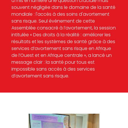
a mis en lumière une question cruciale mais
souvent négligée dans le domaine de la santé
mondiale : l'accès à des soins d'avortement
sans risque. Seul événement de cette
Assemblée consacré à l’avortement, la session
intitulée « Des droits à la réalité : améliorer les
résultats et les systèmes de santé grâce à des
services d’avortement sans risque en Afrique
de l’Ouest et en Afrique centrale », a lancé un
message clair : la santé pour tous est
impossible sans accès à des services
d’avortement sans risque.